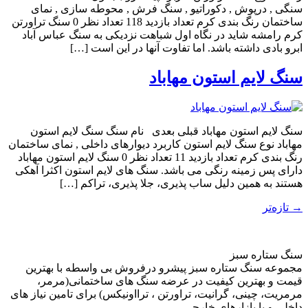
سنگی , درپوش , دکوراتیو , سنگ فرش , محوطه سازی , نمای
ساختمان رنگ بندی کرم تعداد بازدید 118 تعداد نظر 0 سنگ تراورتن
کرم رامشه شاید در نگاه اول شباهت نزدیکی به سنگ عباس آباد
ابرو بادی داشته باشد. اما تفاوت آنها در این است […]
سنگ لایم استون مهاباد
سنگ لایم استون مهاباد قبلی بعدی نام سنگ سنگ لایم استون
مهاباد نوع سنگ لایم استون کاربرد دیوارهای داخلی , نمای ساختمان
رنگ بندی کرم تعداد بازدید 11 تعداد نظر 0 سنگ لایم استون مهاباد
دارای پس زمینه رنگی می باشد. سنگ های لایم استون اکثرا آهکی
هستند به همین دلیل ساب پذیری، جلا پذیری، تراکم […]
→
تازه‌تر
سنگ ستاره سبز
مجموعه سنگ ستاره سبز پیشرو درفروش بی واسطه با بهترین
قیمت و بهترین کیفیت در عرضه سنگ های ساختمانی(مرمر،
مرمریت، چینی، گرانیت، تراورتن ، ترااونیکس) برای تامین نیاز های
داخلی و با بازارهای خارجی.