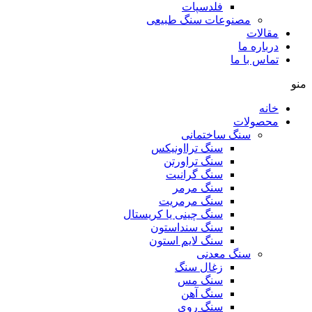
فلدسپات
مصنوعات سنگ طبیعی
مقالات
درباره ما
تماس با ما
منو
خانه
محصولات
سنگ ساختمانی
سنگ ترااونیکس
سنگ تراورتن
سنگ گرانیت
سنگ مرمر
سنگ مرمریت
سنگ چینی یا کریستال
سنگ سنداستون
سنگ لایم استون
سنگ معدنی
زغال سنگ
سنگ مس
سنگ آهن
سنگ روی