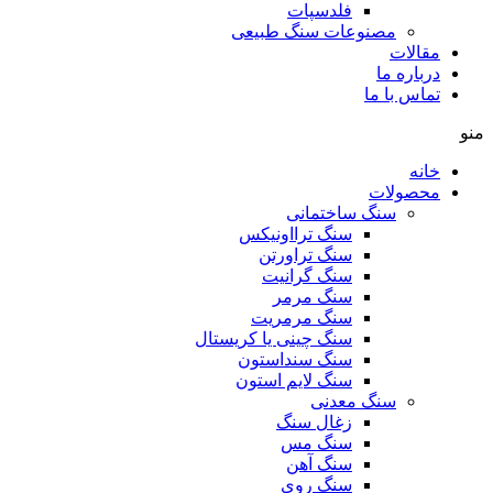
فلدسپات
مصنوعات سنگ طبیعی
مقالات
درباره ما
تماس با ما
منو
خانه
محصولات
سنگ ساختمانی
سنگ ترااونیکس
سنگ تراورتن
سنگ گرانیت
سنگ مرمر
سنگ مرمریت
سنگ چینی یا کریستال
سنگ سنداستون
سنگ لایم استون
سنگ معدنی
زغال سنگ
سنگ مس
سنگ آهن
سنگ روی