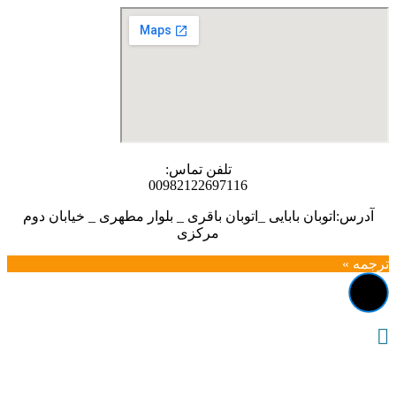
تلفن تماس:
00982122697116
آدرس:اتوبان بابایی _اتوبان باقری _ بلوار مطهری _ خیابان دوم
مرکزی
ترجمه »