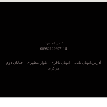
تلفن تماس:
00982122697116
آدرس:اتوبان بابایی _اتوبان باقری _ بلوار مطهری _ خیابان دوم
مرکزی