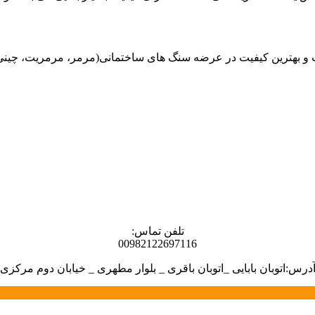
هترین کیفیت در عرضه سنگ های ساختمانی(مرمر، مرمریت، چینی، گران
تلفن تماس:
00982122697116
درس:اتوبان بابایی _اتوبان باقری _ بلوار مطهری _ خیابان دوم مرکزی