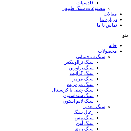
فلدسپات
مصنوعات سنگ طبیعی
مقالات
درباره ما
تماس با ما
منو
خانه
محصولات
سنگ ساختمانی
سنگ ترااونیکس
سنگ تراورتن
سنگ گرانیت
سنگ مرمر
سنگ مرمریت
سنگ چینی یا کریستال
سنگ سنداستون
سنگ لایم استون
سنگ معدنی
زغال سنگ
سنگ مس
سنگ آهن
سنگ روی