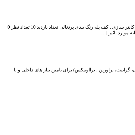
سنگ مرمر پرتغالی پردیس نام سنگ سنگ مرمر پرتغالی پردیس نوع سنگ مرمر کاربرد آشپزخانه , دکوراتیو , دیوارهای داخلی , سنگ فرش , کانتر سازی , کف پله رنگ بندی پرتغالی تعداد بازدید 10 تعداد نظر 0
ه موارد تاثیر […]
یت، تراورتن ، ترااونیکس) برای تامین نیاز های داخلی و با