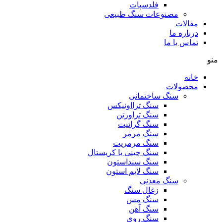
فلدسپات
مصنوعات سنگ طبیعی
مقالات
درباره ما
تماس با ما
منو
خانه
محصولات
سنگ ساختمانی
سنگ ترااونیکس
سنگ تراورتن
سنگ گرانیت
سنگ مرمر
سنگ مرمریت
سنگ چینی یا کریستال
سنگ سنداستون
سنگ لایم استون
سنگ معدنی
زغال سنگ
سنگ مس
سنگ آهن
سنگ روی