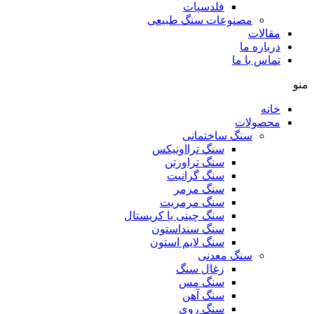
فلدسپات
مصنوعات سنگ طبیعی
مقالات
درباره ما
تماس با ما
منو
خانه
محصولات
سنگ ساختمانی
سنگ ترااونیکس
سنگ تراورتن
سنگ گرانیت
سنگ مرمر
سنگ مرمریت
سنگ چینی یا کریستال
سنگ سنداستون
سنگ لایم استون
سنگ معدنی
زغال سنگ
سنگ مس
سنگ آهن
سنگ روی