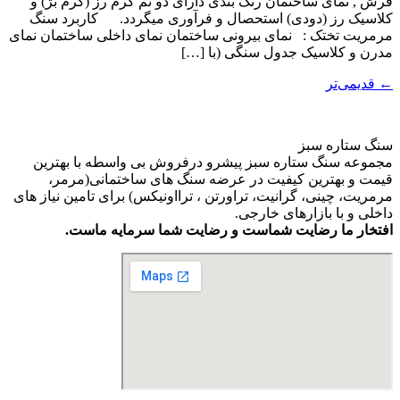
فرش , نمای ساختمان رنگ بندی دارای دو تم کرم رز (کرم بژ) و
کلاسیک رز (دودی) استحصال و فرآوری میگردد. کاربرد سنگ
مرمریت تختک : نمای بیرونی ساختمان نمای داخلی ساختمان نمای
مدرن و کلاسیک جدول سنگی (با […]
←
قدیمی‌تر
سنگ ستاره سبز
مجموعه سنگ ستاره سبز پیشرو درفروش بی واسطه با بهترین
قیمت و بهترین کیفیت در عرضه سنگ های ساختمانی(مرمر،
مرمریت، چینی، گرانیت، تراورتن ، ترااونیکس) برای تامین نیاز های
داخلی و با بازارهای خارجی.
افتخار ما رضایت شماست و رضایت شما سرمایه ماست.