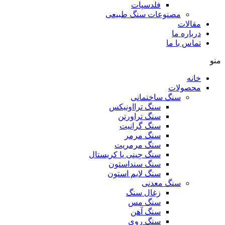
فلدسپات
مصنوعات سنگ طبیعی
مقالات
درباره ما
تماس با ما
منو
خانه
محصولات
سنگ ساختمانی
سنگ ترااونیکس
سنگ تراورتن
سنگ گرانیت
سنگ مرمر
سنگ مرمریت
سنگ چینی یا کریستال
سنگ سنداستون
سنگ لایم استون
سنگ معدنی
زغال سنگ
سنگ مس
سنگ آهن
سنگ روی