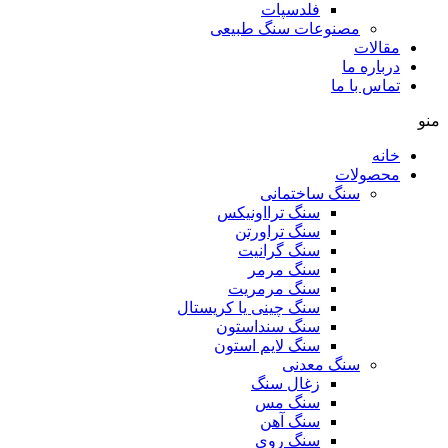
فلدسپات
مصنوعات سنگ طبیعی
مقالات
درباره ما
تماس با ما
منو
خانه
محصولات
سنگ ساختمانی
سنگ ترااونیکس
سنگ تراورتن
سنگ گرانیت
سنگ مرمر
سنگ مرمریت
سنگ چینی یا کریستال
سنگ سنداستون
سنگ لایم استون
سنگ معدنی
زغال سنگ
سنگ مس
سنگ آهن
سنگ روی