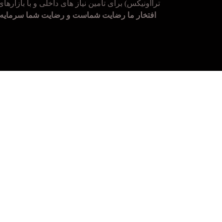
ترااونیکس) برای تامین نیاز های داخلی و با بازارها
افتخار ما رضایت شماست و رضایت شما سرمایه