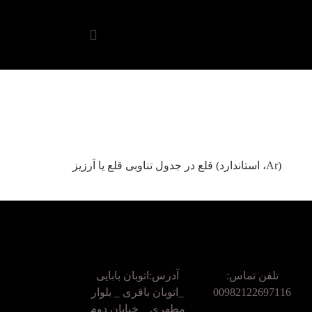
سنگ قلع قلع، ۵۰Sn ظاهر : نقره‌ای (چپ، بتا) یا خاکستری (راست، آلفا) جرم اتمی استاندارد : ۱۱۸٫۷۱۰(۷) (Ar، استاندارد) قلع در جدول تناوبی قلع یا اَرزیز
تلفن تماس:
آدرس:اتوبان بابایی
00982122697116
_اتوبان باقری _ بلوار
مطهری _ خیابان دوم