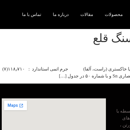
محصولات
مقالات
درباره ما
تماس با ما
نگ قلع
طه با
های
تن ،