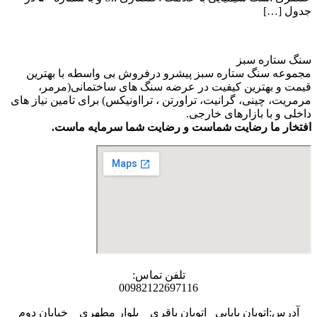
جدول […]
سنگ ستاره سبز
مجموعه سنگ ستاره سبز پیشرو درفروش بی واسطه با بهترین
قیمت و بهترین کیفیت در عرضه سنگ های ساختمانی(مرمر،
مرمریت، چینی، گرانیت، تراورتن ، ترااونیکس) برای تامین نیاز های
داخلی و با بازارهای خارجی.
افتخار ما رضایت شماست و رضایت شما سرمایه ماست.
تلفن تماس:
00982122697116
آدرس:اتوبان بابایی _اتوبان باقری _ بلوار مطهری _ خیابان دوم