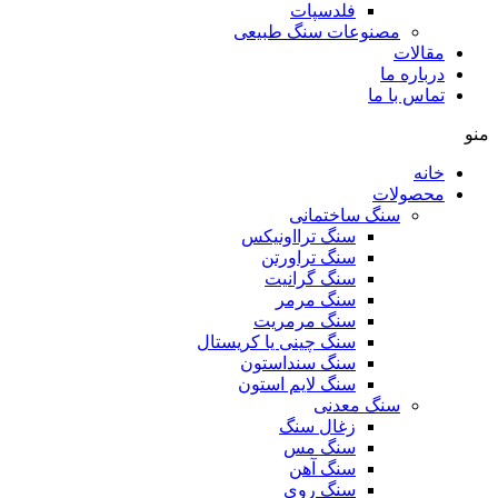
فلدسپات
مصنوعات سنگ طبیعی
مقالات
درباره ما
تماس با ما
منو
خانه
محصولات
سنگ ساختمانی
سنگ ترااونیکس
سنگ تراورتن
سنگ گرانیت
سنگ مرمر
سنگ مرمریت
سنگ چینی یا کریستال
سنگ سنداستون
سنگ لایم استون
سنگ معدنی
زغال سنگ
سنگ مس
سنگ آهن
سنگ روی