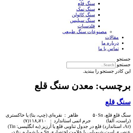
سنگ قلع
سنگ نمک
سنگ کائولن
سنگ سیلیس
فلدسپات
مصنوعات سنگ طبیعی
مقالات
درباره ما
تماس با ما
جستجو
جستجو
این کادر جستجو را ببندید.
برچسب:
معدن سنگ قلع
سنگ قلع
سنگ قلع قلع، ۵۰Sn ظاهر : نقره‌ای (چپ، بتا) یا خاکستری
(راست، آلفا) جرم اتمی استاندارد : ۱۱۸٫۷۱۰(۷)
(Ar، استاندارد) قلع در جدول تناوبی قلع یا اَرزیز (به انگلیسی: Tin)
عنصری است شیمیایی با علامت اختصاری Sn و با شماره ۵۰ در