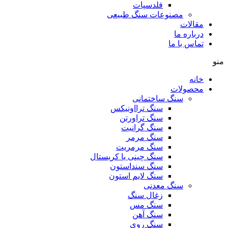
فلدسپات
مصنوعات سنگ طبیعی
مقالات
درباره ما
تماس با ما
منو
خانه
محصولات
سنگ ساختمانی
سنگ ترااونیکس
سنگ تراورتن
سنگ گرانیت
سنگ مرمر
سنگ مرمریت
سنگ چینی یا کریستال
سنگ سنداستون
سنگ لایم استون
سنگ معدنی
زغال سنگ
سنگ مس
سنگ آهن
سنگ روی