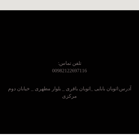
تلفن تماس:
00982122697116
آدرس:اتوبان بابایی _اتوبان باقری _ بلوار مطهری _ خیابان دوم
مرکزی