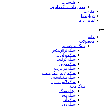
فلدسپات
مصنوعات سنگ طبیعی
مقالات
درباره ما
تماس با ما
منو
خانه
محصولات
سنگ ساختمانی
سنگ ترااونیکس
سنگ تراورتن
سنگ گرانیت
سنگ مرمر
سنگ مرمریت
سنگ چینی یا کریستال
سنگ سنداستون
سنگ لایم استون
سنگ معدنی
زغال سنگ
سنگ مس
سنگ آهن
سنگ روی