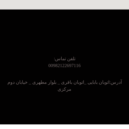
تلفن تماس:
00982122697116
آدرس:اتوبان بابایی _اتوبان باقری _ بلوار مطهری _ خیابان دوم
مرکزی