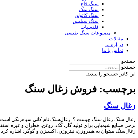
سنگ قلع
سنگ نمک
سنگ کائولن
سنگ سیلیس
فلدسپات
مصنوعات سنگ طبیعی
مقالات
درباره ما
تماس با ما
جستجو
جستجو
این کادر جستجو را ببندید.
برچسب:
فروش زغال سنگ
زغال سنگ
زغال سنگ زغال سنگ چیست ؟ زغال‌سنگ نام کانی سیاه‌رنگی است که از
برخی صنایع شیمیایی برای تولید گاز، کُک، روغن، قطران و غیره استف
زغال‌سنگ میتوان به هیدروژن، نیتروژن، اکسیژن و گوگرد اشاره کرد . 