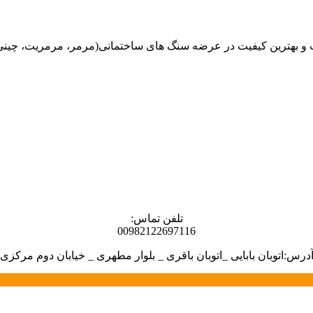
هترین کیفیت در عرضه سنگ های ساختمانی(مرمر، مرمریت، چینی، گران
تلفن تماس:
00982122697116
درس:اتوبان بابایی _اتوبان باقری _ بلوار مطهری _ خیابان دوم مرکزی