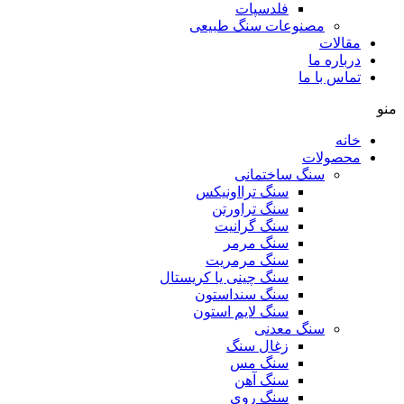
فلدسپات
مصنوعات سنگ طبیعی
مقالات
درباره ما
تماس با ما
منو
خانه
محصولات
سنگ ساختمانی
سنگ ترااونیکس
سنگ تراورتن
سنگ گرانیت
سنگ مرمر
سنگ مرمریت
سنگ چینی یا کریستال
سنگ سنداستون
سنگ لایم استون
سنگ معدنی
زغال سنگ
سنگ مس
سنگ آهن
سنگ روی