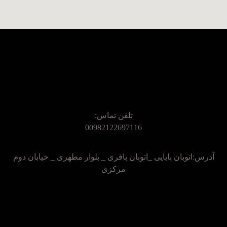
تلفن تماس:
00982122697116
آدرس:اتوبان بابایی _اتوبان باقری _ بلوار مطهری _ خیابان دوم
مرکزی