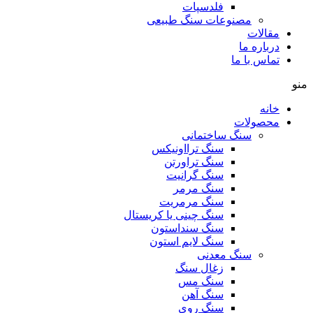
فلدسپات
مصنوعات سنگ طبیعی
مقالات
درباره ما
تماس با ما
منو
خانه
محصولات
سنگ ساختمانی
سنگ ترااونیکس
سنگ تراورتن
سنگ گرانیت
سنگ مرمر
سنگ مرمریت
سنگ چینی یا کریستال
سنگ سنداستون
سنگ لایم استون
سنگ معدنی
زغال سنگ
سنگ مس
سنگ آهن
سنگ روی