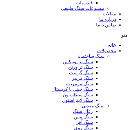
فلدسپات
مصنوعات سنگ طبیعی
مقالات
درباره ما
تماس با ما
منو
خانه
محصولات
سنگ ساختمانی
سنگ ترااونیکس
سنگ تراورتن
سنگ گرانیت
سنگ مرمر
سنگ مرمریت
سنگ چینی یا کریستال
سنگ سنداستون
سنگ لایم استون
سنگ معدنی
زغال سنگ
سنگ مس
سنگ آهن
سنگ روی