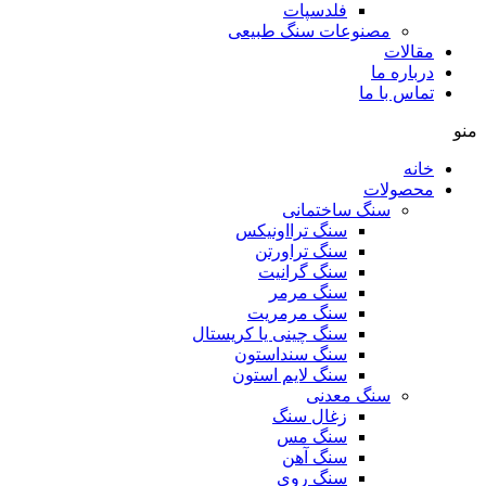
فلدسپات
مصنوعات سنگ طبیعی
مقالات
درباره ما
تماس با ما
منو
خانه
محصولات
سنگ ساختمانی
سنگ ترااونیکس
سنگ تراورتن
سنگ گرانیت
سنگ مرمر
سنگ مرمریت
سنگ چینی یا کریستال
سنگ سنداستون
سنگ لایم استون
سنگ معدنی
زغال سنگ
سنگ مس
سنگ آهن
سنگ روی