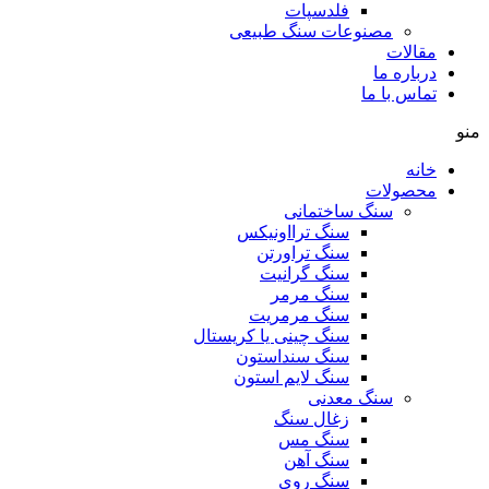
فلدسپات
مصنوعات سنگ طبیعی
مقالات
درباره ما
تماس با ما
منو
خانه
محصولات
سنگ ساختمانی
سنگ ترااونیکس
سنگ تراورتن
سنگ گرانیت
سنگ مرمر
سنگ مرمریت
سنگ چینی یا کریستال
سنگ سنداستون
سنگ لایم استون
سنگ معدنی
زغال سنگ
سنگ مس
سنگ آهن
سنگ روی