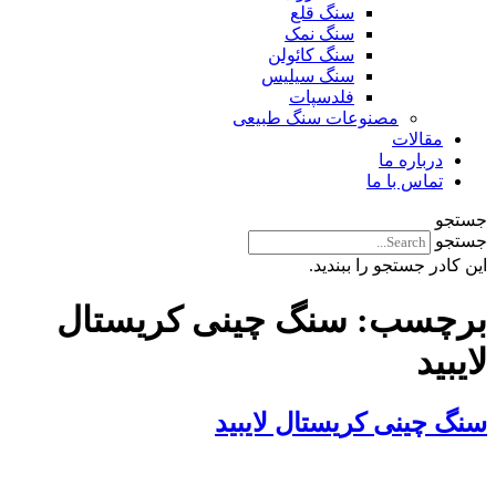
سنگ قلع
سنگ نمک
سنگ کائولن
سنگ سیلیس
فلدسپات
مصنوعات سنگ طبیعی
مقالات
درباره ما
تماس با ما
جستجو
جستجو
این کادر جستجو را ببندید.
برچسب:
سنگ چینی کریستال
لایبید
سنگ چینی کریستال لایبید