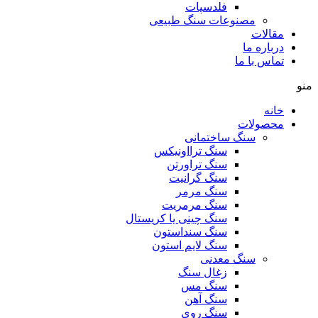
فلدسپات
مصنوعات سنگ طبیعی
مقالات
درباره ما
تماس با ما
منو
خانه
محصولات
سنگ ساختمانی
سنگ ترااونیکس
سنگ تراورتن
سنگ گرانیت
سنگ مرمر
سنگ مرمریت
سنگ چینی یا کریستال
سنگ سنداستون
سنگ لایم استون
سنگ معدنی
زغال سنگ
سنگ مس
سنگ آهن
سنگ روی