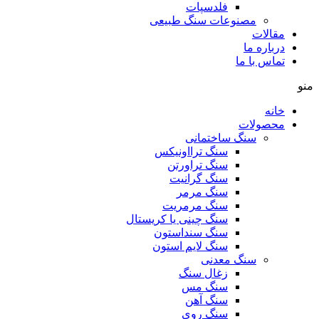
فلدسپات
مصنوعات سنگ طبیعی
مقالات
درباره ما
تماس با ما
منو
خانه
محصولات
سنگ ساختمانی
سنگ ترااونیکس
سنگ تراورتن
سنگ گرانیت
سنگ مرمر
سنگ مرمریت
سنگ چینی یا کریستال
سنگ سنداستون
سنگ لایم استون
سنگ معدنی
زغال سنگ
سنگ مس
سنگ آهن
سنگ روی