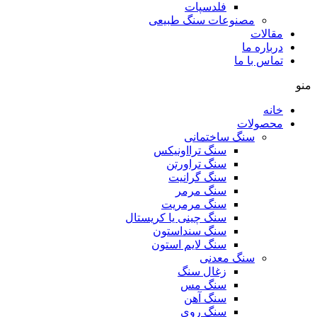
فلدسپات
مصنوعات سنگ طبیعی
مقالات
درباره ما
تماس با ما
منو
خانه
محصولات
سنگ ساختمانی
سنگ ترااونیکس
سنگ تراورتن
سنگ گرانیت
سنگ مرمر
سنگ مرمریت
سنگ چینی یا کریستال
سنگ سنداستون
سنگ لایم استون
سنگ معدنی
زغال سنگ
سنگ مس
سنگ آهن
سنگ روی