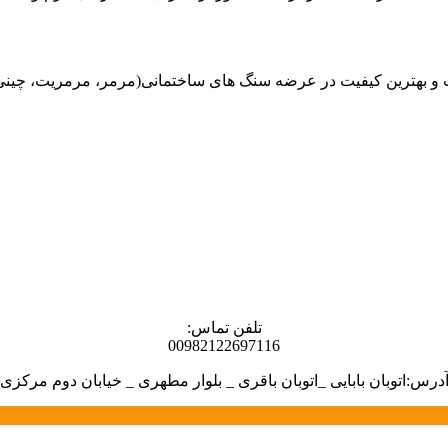
هترین کیفیت در عرضه سنگ های ساختمانی(مرمر، مرمریت، چینی، گران
تلفن تماس:
00982122697116
درس:اتوبان بابایی _اتوبان باقری _ بلوار مطهری _ خیابان دوم مرکزی