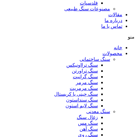
فلدسپات
مصنوعات سنگ طبیعی
مقالات
درباره ما
تماس با ما
منو
خانه
محصولات
سنگ ساختمانی
سنگ ترااونیکس
سنگ تراورتن
سنگ گرانیت
سنگ مرمر
سنگ مرمریت
سنگ چینی یا کریستال
سنگ سنداستون
سنگ لایم استون
سنگ معدنی
زغال سنگ
سنگ مس
سنگ آهن
سنگ روی