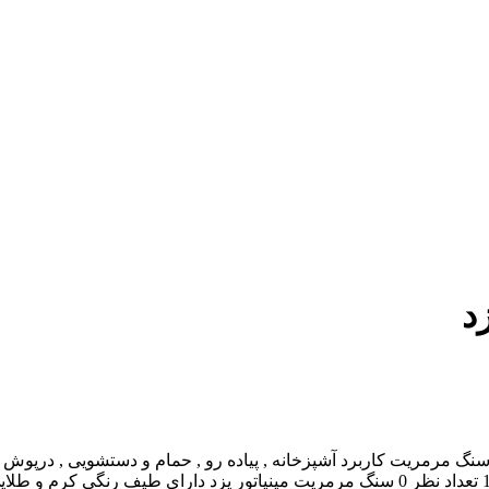
د
گ مرمریت کاربرد آشپزخانه , پیاده رو , حمام و دستشویی , درپوش , 