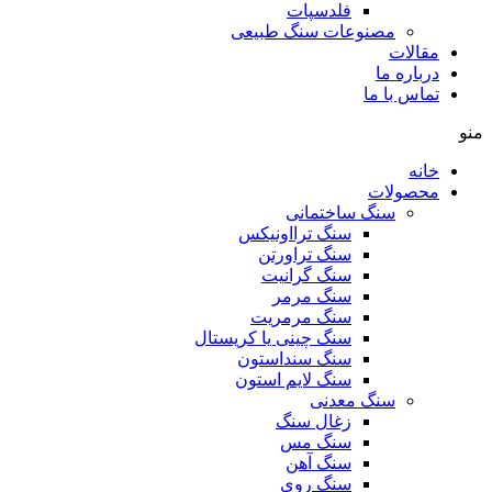
فلدسپات
مصنوعات سنگ طبیعی
مقالات
درباره ما
تماس با ما
منو
خانه
محصولات
سنگ ساختمانی
سنگ ترااونیکس
سنگ تراورتن
سنگ گرانیت
سنگ مرمر
سنگ مرمریت
سنگ چینی یا کریستال
سنگ سنداستون
سنگ لایم استون
سنگ معدنی
زغال سنگ
سنگ مس
سنگ آهن
سنگ روی