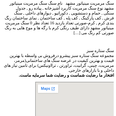
سنگ مرمریت مینیاتور مشهد نام سنگ سنگ مرمریت مینیاتور
مشهد نوع سنگ مرمریت کاربرد آشپزخانه , پیاده رو , جدول
سنگی , حمام و دستشویی , دکوراتیو , دیوارهای داخلی , سنگ
فرش , کف پارکینگ , کف پله , کف ساختمان , نمای ساختمان رنگ
بندی کرم , کرم-صورتی تعداد بازدید 16 تعداد نظر 0 سنگ مرمریت
مینیاتور مشهد دارای طیف رنگی کرم با رگه ها و موج هایی به رنگ
صورتی کم رنگ می […]
سنگ ستاره سبز
مجموعه سنگ ستاره سبز پیشرو درفروش بی واسطه با بهترین
قیمت و بهترین کیفیت در عرضه سنگ های ساختمانی(مرمر،
مرمریت، چینی، گرانیت، تراورتن ، ترااونیکس) برای تامین نیاز های
داخلی و با بازارهای خارجی.
افتخار ما رضایت شماست و رضایت شما سرمایه ماست.