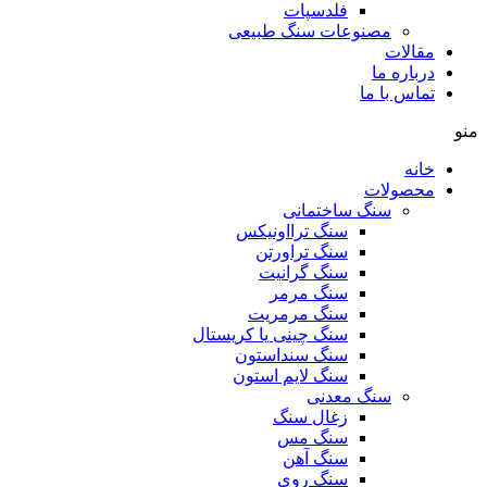
فلدسپات
مصنوعات سنگ طبیعی
مقالات
درباره ما
تماس با ما
منو
خانه
محصولات
سنگ ساختمانی
سنگ ترااونیکس
سنگ تراورتن
سنگ گرانیت
سنگ مرمر
سنگ مرمریت
سنگ چینی یا کریستال
سنگ سنداستون
سنگ لایم استون
سنگ معدنی
زغال سنگ
سنگ مس
سنگ آهن
سنگ روی