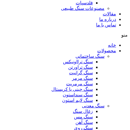
فلدسپات
مصنوعات سنگ طبیعی
مقالات
درباره ما
تماس با ما
منو
خانه
محصولات
سنگ ساختمانی
سنگ ترااونیکس
سنگ تراورتن
سنگ گرانیت
سنگ مرمر
سنگ مرمریت
سنگ چینی یا کریستال
سنگ سنداستون
سنگ لایم استون
سنگ معدنی
زغال سنگ
سنگ مس
سنگ آهن
سنگ روی