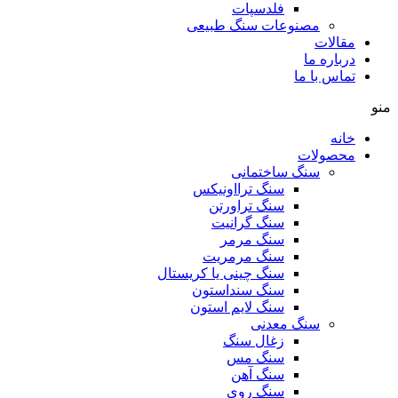
فلدسپات
مصنوعات سنگ طبیعی
مقالات
درباره ما
تماس با ما
منو
خانه
محصولات
سنگ ساختمانی
سنگ ترااونیکس
سنگ تراورتن
سنگ گرانیت
سنگ مرمر
سنگ مرمریت
سنگ چینی یا کریستال
سنگ سنداستون
سنگ لایم استون
سنگ معدنی
زغال سنگ
سنگ مس
سنگ آهن
سنگ روی