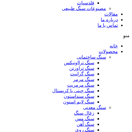
فلدسپات
مصنوعات سنگ طبیعی
مقالات
درباره ما
تماس با ما
منو
خانه
محصولات
سنگ ساختمانی
سنگ ترااونیکس
سنگ تراورتن
سنگ گرانیت
سنگ مرمر
سنگ مرمریت
سنگ چینی یا کریستال
سنگ سنداستون
سنگ لایم استون
سنگ معدنی
زغال سنگ
سنگ مس
سنگ آهن
سنگ روی