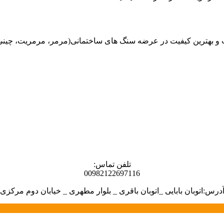
هترین کیفیت در عرضه سنگ های ساختمانی(مرمر، مرمریت، چینی، گران
تلفن تماس:
00982122697116
درس:اتوبان بابایی _اتوبان باقری _ بلوار مطهری _ خیابان دوم مرکزی