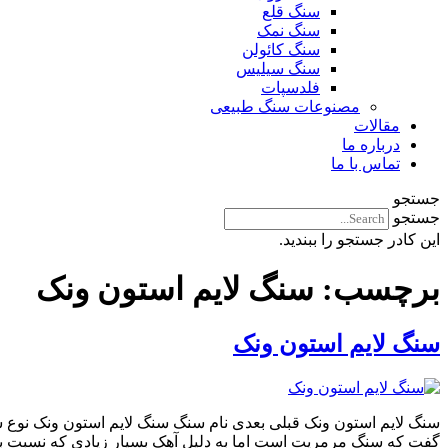
سنگ قلع
سنگ نمک
سنگ کائولن
سنگ سیلیس
فلدسپات
مصنوعات سنگ طبیعی
مقالات
درباره ما
تماس با ما
جستجو
جستجو
این کادر جستجو را ببندید.
برچسب:
سنگ لایم استون ونک
سنگ لایم استون ونک
گفت که سنگ مرمریت است اما به دلیل آهک بسیار زیادی که نسبت به