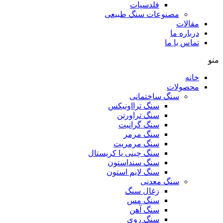
فلدسپات
مصنوعات سنگ طبیعی
مقالات
درباره ما
تماس با ما
منو
خانه
محصولات
سنگ ساختمانی
سنگ ترااونیکس
سنگ تراورتن
سنگ گرانیت
سنگ مرمر
سنگ مرمریت
سنگ چینی یا کریستال
سنگ سنداستون
سنگ لایم استون
سنگ معدنی
زغال سنگ
سنگ مس
سنگ آهن
سنگ روی