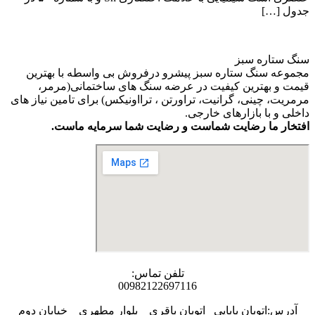
جدول […]
سنگ ستاره سبز
مجموعه سنگ ستاره سبز پیشرو درفروش بی واسطه با بهترین
قیمت و بهترین کیفیت در عرضه سنگ های ساختمانی(مرمر،
مرمریت، چینی، گرانیت، تراورتن ، ترااونیکس) برای تامین نیاز های
داخلی و با بازارهای خارجی.
افتخار ما رضایت شماست و رضایت شما سرمایه ماست.
تلفن تماس:
00982122697116
آدرس:اتوبان بابایی _اتوبان باقری _ بلوار مطهری _ خیابان دوم