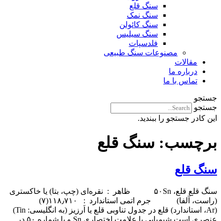
سنگ قلع
سنگ نمک
سنگ کائولن
سنگ سیلیس
فلدسپات
مصنوعات سنگ طبیعی
مقالات
درباره ما
تماس با ما
جستجو
جستجو
این کادر جستجو را ببندید.
برچسب:
سنگ قلع
سنگ قلع
سنگ قلع قلع، ۵۰Sn ظاهر : نقره‌ای (چپ، بتا) یا خاکستری
(راست، آلفا) جرم اتمی استاندارد : ۱۱۸٫۷۱۰(۷)
(Ar، استاندارد) قلع در جدول تناوبی قلع یا اَرزیز (به انگلیسی: Tin)
عنصری است شیمیایی با علامت اختصاری Sn و با شماره ۵۰ در