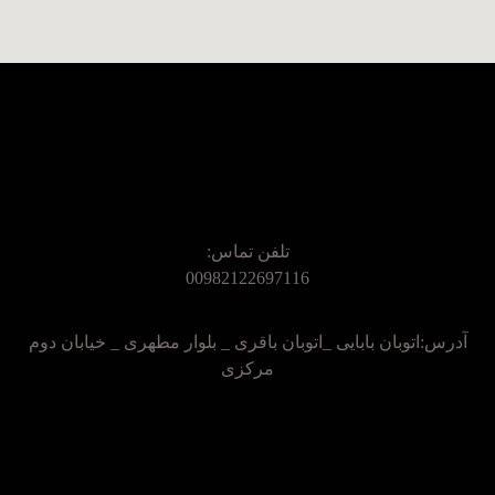
تلفن تماس:
00982122697116
آدرس:اتوبان بابایی _اتوبان باقری _ بلوار مطهری _ خیابان دوم
مرکزی