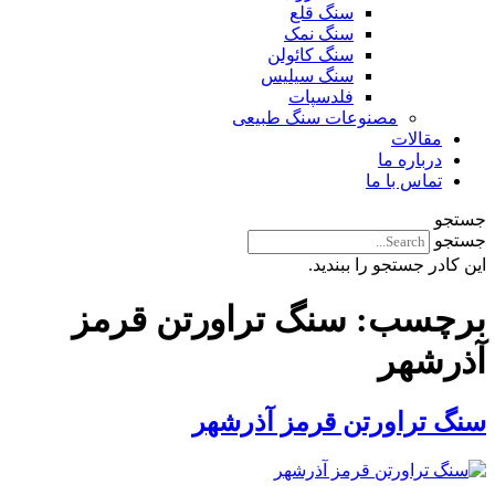
سنگ قلع
سنگ نمک
سنگ کائولن
سنگ سیلیس
فلدسپات
مصنوعات سنگ طبیعی
مقالات
درباره ما
تماس با ما
جستجو
جستجو
این کادر جستجو را ببندید.
برچسب:
سنگ تراورتن قرمز
آذرشهر
سنگ تراورتن قرمز آذرشهر