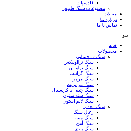
فلدسپات
مصنوعات سنگ طبیعی
مقالات
درباره ما
تماس با ما
منو
خانه
محصولات
سنگ ساختمانی
سنگ ترااونیکس
سنگ تراورتن
سنگ گرانیت
سنگ مرمر
سنگ مرمریت
سنگ چینی یا کریستال
سنگ سنداستون
سنگ لایم استون
سنگ معدنی
زغال سنگ
سنگ مس
سنگ آهن
سنگ روی