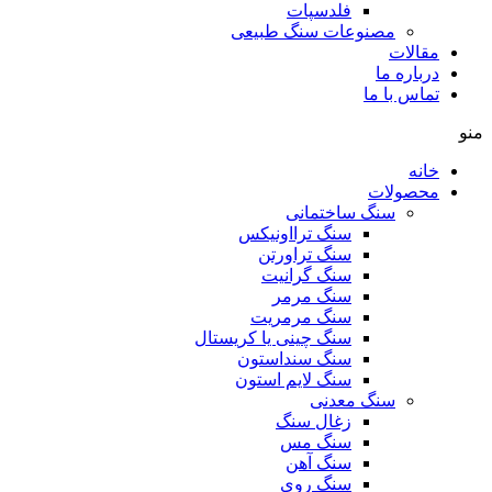
فلدسپات
مصنوعات سنگ طبیعی
مقالات
درباره ما
تماس با ما
منو
خانه
محصولات
سنگ ساختمانی
سنگ ترااونیکس
سنگ تراورتن
سنگ گرانیت
سنگ مرمر
سنگ مرمریت
سنگ چینی یا کریستال
سنگ سنداستون
سنگ لایم استون
سنگ معدنی
زغال سنگ
سنگ مس
سنگ آهن
سنگ روی