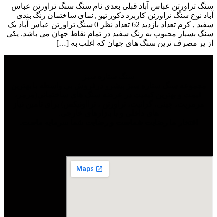
سنگ تراورتن عباس آباد قبلی بعدی نام سنگ سنگ تراورتن عباس
آباد نوع سنگ تراورتن کاربرد دکوراتیو , نمای ساختمان رنگ بندی
سفید , کرم تعداد بازدید 62 تعداد نظر 0 سنگ تراورتن عباس آباد یک
سنگ بسیار محبوب به رنگ سفید در تمام نقاط جهان می باشد. یکی
از پر مصرف ترین سنگ های جهان که اغلب به […]
سنگ ستاره سبز
مجموعه سنگ ستاره سبز پیشرو درفروش بی واسطه با بهترین
قیمت و بهترین کیفیت در عرضه سنگ های ساختمانی(مرمر،
مرمریت، چینی، گرانیت، تراورتن ، ترااونیکس) برای تامین نیاز
های داخلی و با بازارهای خارجی.
افتخار ما رضایت شماست و رضایت شما سرمایه ماست.