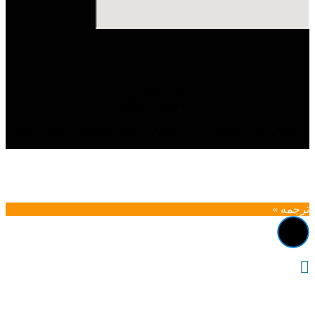
تلفن تماس:
00982122697116
آدرس:اتوبان بابایی _اتوبان باقری _ بلوار مطهری _ خیابان دوم
مرکزی
ترجمه »