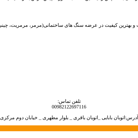
هترین کیفیت در عرضه سنگ های ساختمانی(مرمر، مرمریت، چینی، گران
تلفن تماس:
00982122697116
درس:اتوبان بابایی _اتوبان باقری _ بلوار مطهری _ خیابان دوم مرکزی