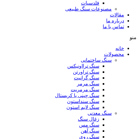
فلدسپات
مصنوعات سنگ طبیعی
مقالات
درباره ما
تماس با ما
منو
خانه
محصولات
سنگ ساختمانی
سنگ ترااونیکس
سنگ تراورتن
سنگ گرانیت
سنگ مرمر
سنگ مرمریت
سنگ چینی یا کریستال
سنگ سنداستون
سنگ لایم استون
سنگ معدنی
زغال سنگ
سنگ مس
سنگ آهن
سنگ روی