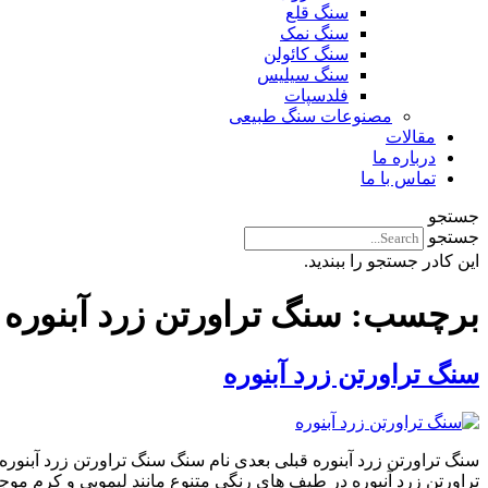
سنگ قلع
سنگ نمک
سنگ کائولن
سنگ سیلیس
فلدسپات
مصنوعات سنگ طبیعی
مقالات
درباره ما
تماس با ما
جستجو
جستجو
این کادر جستجو را ببندید.
برچسب:
سنگ تراورتن زرد آبنوره
سنگ تراورتن زرد آبنوره
تراورتن زرد آنبوره در طیف های رنگی متنوع مانند لیمویی و کرم م