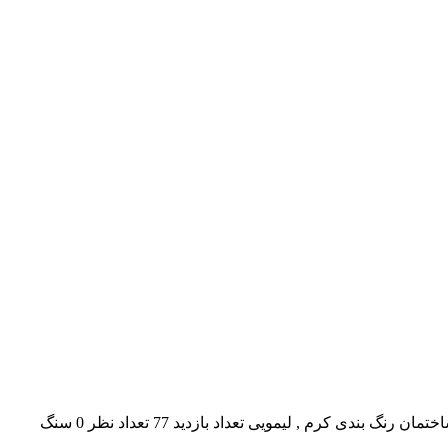
سنگ تراورتن زرد آبنوره قبلی بعدی نام سنگ سنگ تراورتن زرد آبنوره نوع سنگ تراورتن کاربرد جدول سنگی , درپوش , سنگ فرش , نمای ساختمان رنگ بندی کرم , لیمویی تعداد بازدید 77 تعداد نظر 0 سنگ