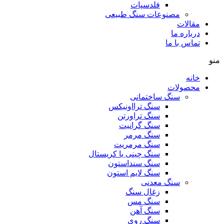
فلدسپات
مصنوعات سنگ طبیعی
مقالات
درباره ما
تماس با ما
منو
خانه
محصولات
سنگ ساختمانی
سنگ ترااونیکس
سنگ تراورتن
سنگ گرانیت
سنگ مرمر
سنگ مرمریت
سنگ چینی یا کریستال
سنگ سنداستون
سنگ لایم استون
سنگ معدنی
زغال سنگ
سنگ مس
سنگ آهن
سنگ روی