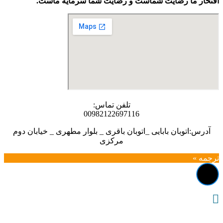
افتخار ما رضایت شماست و رضایت شما سرمایه ماست.
تلفن تماس:
00982122697116
آدرس:اتوبان بابایی _اتوبان باقری _ بلوار مطهری _ خیابان دوم
مرکزی
ترجمه »