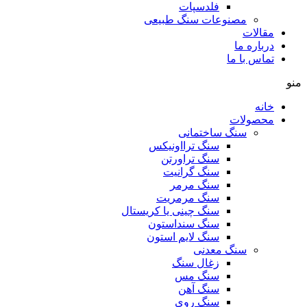
فلدسپات
مصنوعات سنگ طبیعی
مقالات
درباره ما
تماس با ما
منو
خانه
محصولات
سنگ ساختمانی
سنگ ترااونیکس
سنگ تراورتن
سنگ گرانیت
سنگ مرمر
سنگ مرمریت
سنگ چینی یا کریستال
سنگ سنداستون
سنگ لایم استون
سنگ معدنی
زغال سنگ
سنگ مس
سنگ آهن
سنگ روی