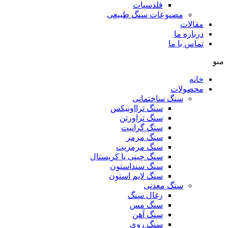
فلدسپات
مصنوعات سنگ طبیعی
مقالات
درباره ما
تماس با ما
منو
خانه
محصولات
سنگ ساختمانی
سنگ ترااونیکس
سنگ تراورتن
سنگ گرانیت
سنگ مرمر
سنگ مرمریت
سنگ چینی یا کریستال
سنگ سنداستون
سنگ لایم استون
سنگ معدنی
زغال سنگ
سنگ مس
سنگ آهن
سنگ روی