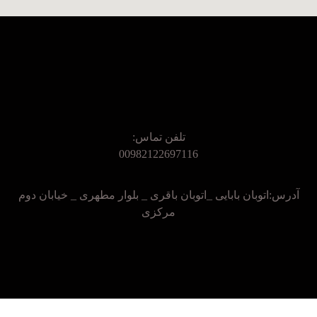
تلفن تماس:
00982122697116
آدرس:اتوبان بابایی _اتوبان باقری _ بلوار مطهری _ خیابان دوم
مرکزی