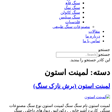
سنگ قلع
سنگ نمک
سنگ کائولن
سنگ سیلیس
فلدسپات
مصنوعات سنگ طبیعی
مقالات
درباره ما
تماس با ما
جستجو
جستجو
این کادر جستجو را ببندید.
دسته:
لمینت استون
لمینت استون (برش نازک سنگ)
لمینت استون نام سنگ سنگ لمینت استون نوع سنگ مصنوعات
سنگی کاربرد آشپزخانه , , دکوراتیو , دیوارهای داخلی , سنگ