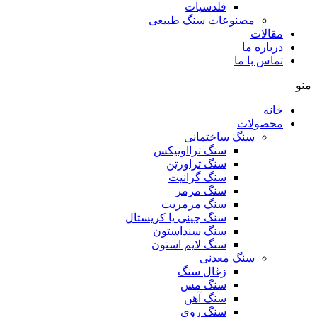
فلدسپات
مصنوعات سنگ طبیعی
مقالات
درباره ما
تماس با ما
منو
خانه
محصولات
سنگ ساختمانی
سنگ ترااونیکس
سنگ تراورتن
سنگ گرانیت
سنگ مرمر
سنگ مرمریت
سنگ چینی یا کریستال
سنگ سنداستون
سنگ لایم استون
سنگ معدنی
زغال سنگ
سنگ مس
سنگ آهن
سنگ روی