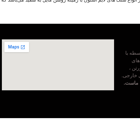
طه با
های
تن ،
ی خارجی.
 ماست.