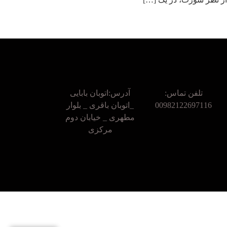
تلفن تماس:
آدرس:اتوبان بابایی
00982122697116
_اتوبان باقری _ بلوار
مطهری _ خیابان دوم
مرکزی