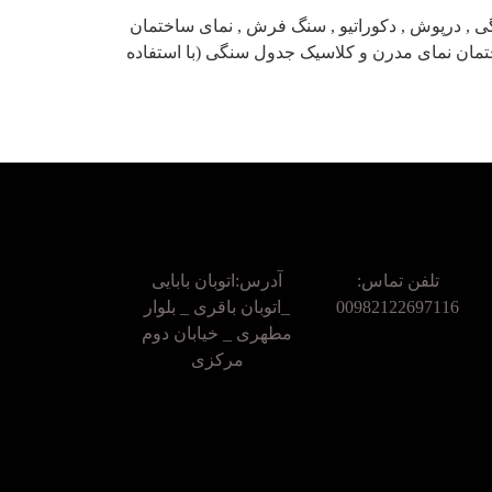
 , درپوش , دکوراتیو , سنگ فرش , نمای ساختمان
مان نمای مدرن و کلاسیک جدول سنگی (با استفاده
تلفن تماس:
آدرس:اتوبان بابایی
00982122697116
_اتوبان باقری _ بلوار
مطهری _ خیابان دوم
مرکزی