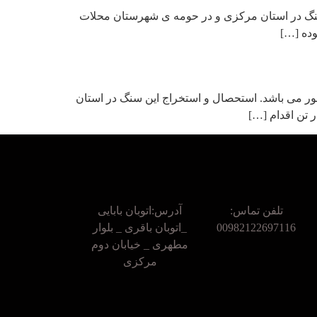
 سنگ در استان مرکزی و در حومه ی شهرستان محلات
ور می باشد. استحصال و استخراج این سنگ در استان
تلفن تماس:
آدرس:اتوبان بابایی
00982122697116
_اتوبان باقری _ بلوار
مطهری _ خیابان دوم
مرکزی