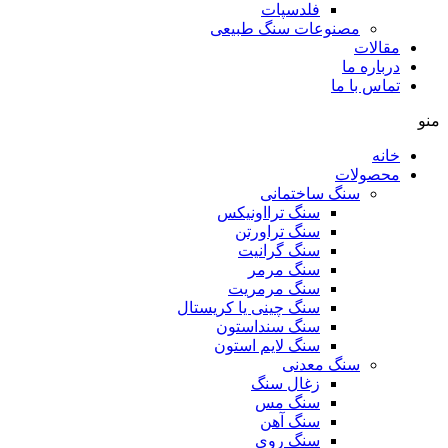
فلدسپات
مصنوعات سنگ طبیعی
مقالات
درباره ما
تماس با ما
منو
خانه
محصولات
سنگ ساختمانی
سنگ ترااونیکس
سنگ تراورتن
سنگ گرانیت
سنگ مرمر
سنگ مرمریت
سنگ چینی یا کریستال
سنگ سنداستون
سنگ لایم استون
سنگ معدنی
زغال سنگ
سنگ مس
سنگ آهن
سنگ روی