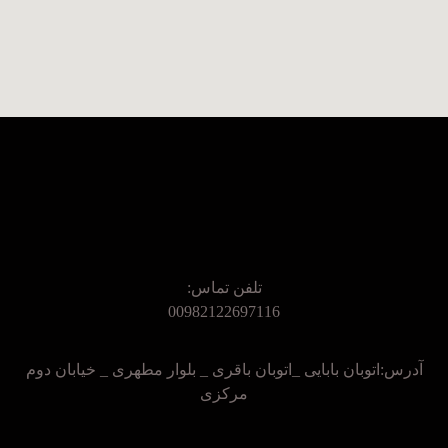
تلفن تماس:
00982122697116
آدرس:اتوبان بابایی _اتوبان باقری _ بلوار مطهری _ خیابان دوم
مرکزی