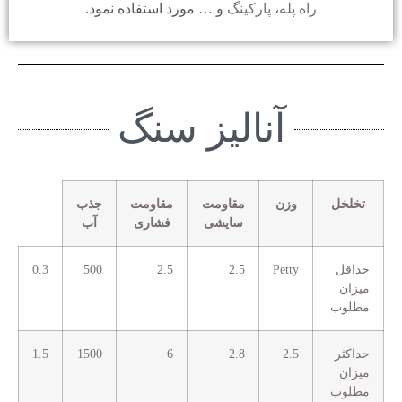
راه پله
،
پارکینگ
و … مورد استفاده نمود.
آنالیز سنگ
تخلخل
وزن
مقاومت
مقاومت
جذب
سایشی
فشاری
آب
حداقل
Petty
2.5
2.5
500
0.3
میزان
مطلوب
حداکثر
2.5
2.8
6
1500
1.5
میزان
مطلوب