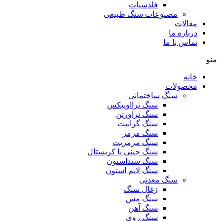
فلدسپات
مصنوعات سنگ طبیعی
مقالات
درباره ما
تماس با ما
منو
خانه
محصولات
سنگ ساختمانی
سنگ ترااونیکس
سنگ تراورتن
سنگ گرانیت
سنگ مرمر
سنگ مرمریت
سنگ چینی یا کریستال
سنگ سنداستون
سنگ لایم استون
سنگ معدنی
زغال سنگ
سنگ مس
سنگ آهن
سنگ روی