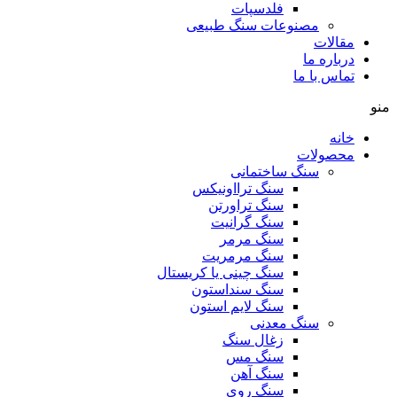
فلدسپات
مصنوعات سنگ طبیعی
مقالات
درباره ما
تماس با ما
منو
خانه
محصولات
سنگ ساختمانی
سنگ ترااونیکس
سنگ تراورتن
سنگ گرانیت
سنگ مرمر
سنگ مرمریت
سنگ چینی یا کریستال
سنگ سنداستون
سنگ لایم استون
سنگ معدنی
زغال سنگ
سنگ مس
سنگ آهن
سنگ روی