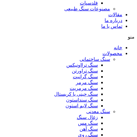
فلدسپات
مصنوعات سنگ طبیعی
مقالات
درباره ما
تماس با ما
منو
خانه
محصولات
سنگ ساختمانی
سنگ ترااونیکس
سنگ تراورتن
سنگ گرانیت
سنگ مرمر
سنگ مرمریت
سنگ چینی یا کریستال
سنگ سنداستون
سنگ لایم استون
سنگ معدنی
زغال سنگ
سنگ مس
سنگ آهن
سنگ روی