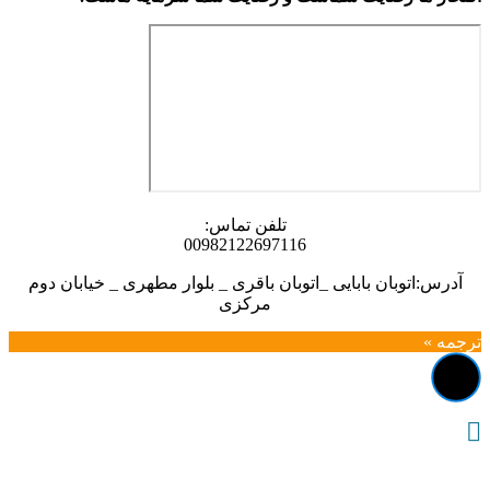
تلفن تماس:
00982122697116
آدرس:اتوبان بابایی _اتوبان باقری _ بلوار مطهری _ خیابان دوم
مرکزی
ترجمه »