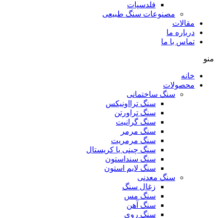
فلدسپات
مصنوعات سنگ طبیعی
مقالات
درباره ما
تماس با ما
منو
خانه
محصولات
سنگ ساختمانی
سنگ ترااونیکس
سنگ تراورتن
سنگ گرانیت
سنگ مرمر
سنگ مرمریت
سنگ چینی یا کریستال
سنگ سنداستون
سنگ لایم استون
سنگ معدنی
زغال سنگ
سنگ مس
سنگ آهن
سنگ روی