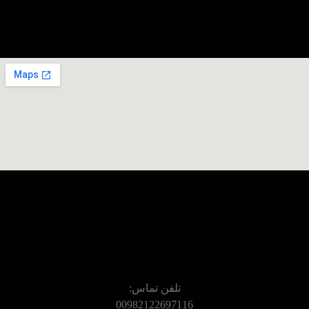
تلفن تماس:
00982122697116