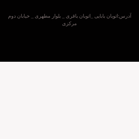
:اتوبان بابایی _اتوبان باقری _ بلوار مطهری _ خیابان دوم
مرکزی